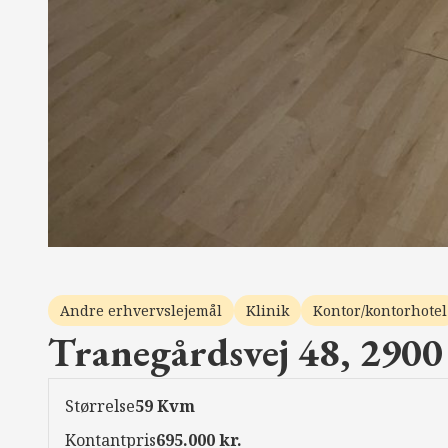
Andre erhvervslejemål
Klinik
Kontor/kontorhotel
Tranegårdsvej 48, 2900
Størrelse
59 Kvm
Kontantpris
695.000 kr.