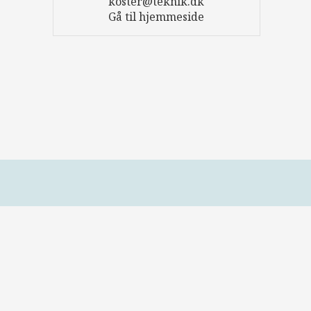
koster@teknik.dk
Gå til hjemmeside
Åbningstider
Mandag – Torsdag:
09:00 – 16:00
Fredag:
09:00 – 15:00