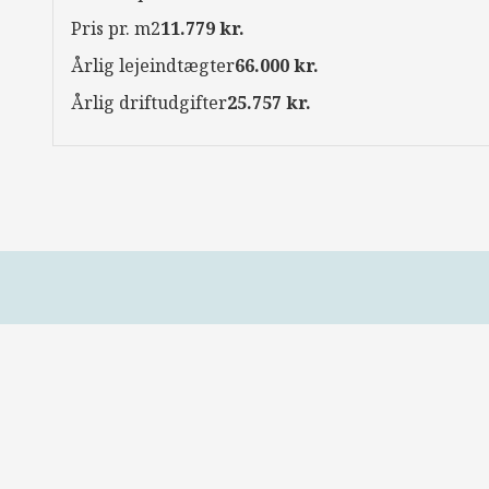
Pris pr. m2
11.779 kr.
Årlig lejeindtægter
66.000 kr.
Årlig driftudgifter
25.757 kr.
Kontaktoplysninger
Erhvervslokale.dk
Pinusvej 23
3200 Helsinge
Tlf.: 71 200 723