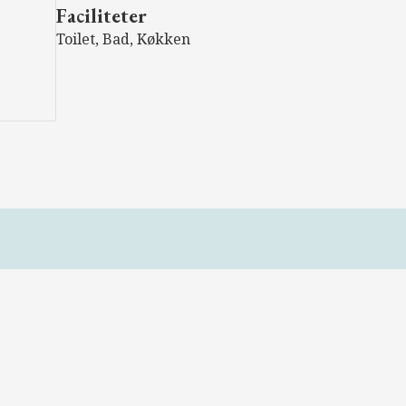
Faciliteter
Toilet, Bad, Køkken
Erhvervslokale.dk er en platform, som vil gøre leje og
salg af erhvervsejendomme billigere for udlejer og
sælger.